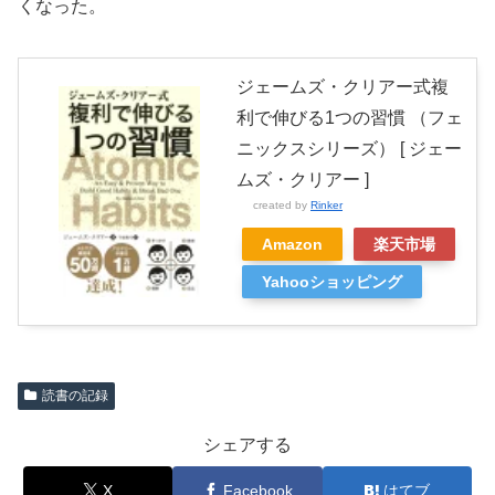
くなった。
ジェームズ・クリアー式複
利で伸びる1つの習慣 （フェ
ニックスシリーズ） [ ジェー
ムズ・クリアー ]
created by
Rinker
Amazon
楽天市場
Yahooショッピング
読書の記録
シェアする
X
Facebook
はてブ