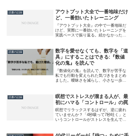
を、会社員の視点で丁寧にまとめまし
た。
アウトプット大全で一番地味だけ
読書の記録
ど、一番効いたトレーニング
『アウトプット大全』の中で一番地味だ
けど、実際に一番効いたトレーニングを
実践ベースで振り返る。続かなかった理
由と、設計を変えて続くようになった
話。
数字を愛せなくても、数字を「道
読書の記録
具」にすることはできる:『数値
化の鬼』を読んで
『数値化の鬼』を読んで、数字が苦手な
私でも行動を変えられた気づきをまとめ
ました。曖昧さを減らし、小さな一歩を
積み重ねるための実践的な学びを紹介し
ます。
瞑想でストレスが溜まる人が、最
読書の記録
初にハマる「コントロール」の罠
瞑想でリラックスするはずが、逆に疲れ
ていませんか？「4秒吸って7秒吐く」と
いうコントロールがストレスを生んでい
た私の体験談です。名著『マインドフル
ネス ストレス低減法』から学んだ、呼吸
を「感じ取るだけ」という驚くほど楽な
40代リーダーが『待つ』ために手