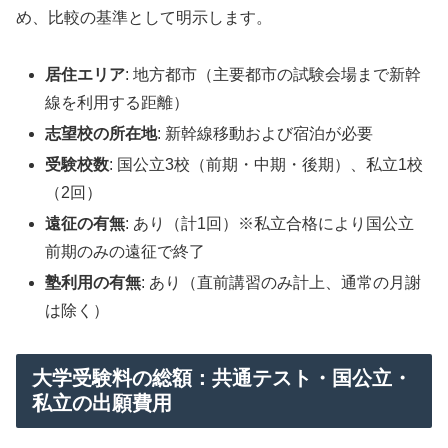
め、比較の基準として明示します。
居住エリア
: 地方都市（主要都市の試験会場まで新幹
線を利用する距離）
志望校の所在地
: 新幹線移動および宿泊が必要
受験校数
: 国公立3校（前期・中期・後期）、私立1校
（2回）
遠征の有無
: あり（計1回）※私立合格により国公立
前期のみの遠征で終了
塾利用の有無
: あり（直前講習のみ計上、通常の月謝
は除く）
大学受験料の総額：共通テスト・国公立・
私立の出願費用