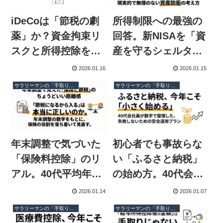
所得制限への最強の
iDeCoは「節税の劇
回答。新NISAを「資
薬」か？資金拘束リ
産を守るシェルタ
スクと所得控除を天
ー」として再定義す
秤にかける
2026.01.16
2026.01.15
る
サラリーマンの「手取り最大化」検証ログ
サラリーマンの「手取り最大化」検証ログ
年末調整で気づいた
初心者でも事故らな
「保険料控除」のリ
い「ふるさと納税」
アル。40代平均年収
の始め方。40代会社
で考える、保険と節
員がたどり着いた
2026.01.14
2026.01.07
税の賢い距離感
「小さく始める」安
サラリーマンの「手取り最大化」検証ログ
サラリーマンの「手取り最大化」検証ログ
全運用プラン