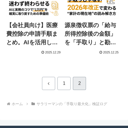
【会社員向け】医療
源泉徴収票の「給与
費控除の申請手順ま
所得控除後の金額」
とめ。AIを活用して
を「手取り」と勘違
「迷わない・間違え
いしていませんか？
2025.12.29
2025.12.25
ない」準備の進め方
会社員が知っておく
べき正しい読み方
前
1
2
へ
ホーム
サラリーマンの「手取り最大化」検証ログ